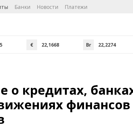
иты
Банки
Новости
Платежи
5
€
22,1668
Br
22,2274
е о кредитах, банках
движениях финансов
в