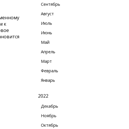
Сентябрь
Август
еменному
Июль
м к
овое
Июнь
ановится
Май
Апрель
Март
Февраль
Январь
2022
Декабрь
Ноябрь
Октябрь