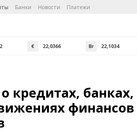
иты
Банки
Новости
Платежи
2
€
22,0366
Br
22,1034
о кредитах, банках,
движениях финансов
в