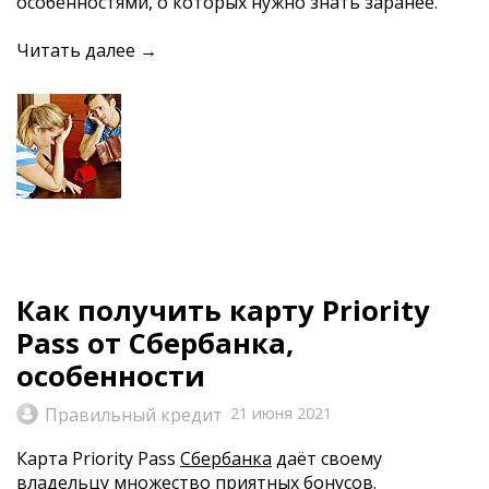
особенностями, о которых нужно знать заранее.
Читать далее →
Как получить карту Priority
Pass от Сбербанка,
особенности
Правильный кредит
21 июня 2021
Карта
P
riority
P
ass
Сбербанка
даёт
своему
владельцу множество приятных бонусов.