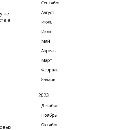
Сентябрь
Август
у не
ств а
Июль
Июнь
Май
Апрель
Март
Февраль
Январь
2023
Декабрь
Ноябрь
Октябрь
совых