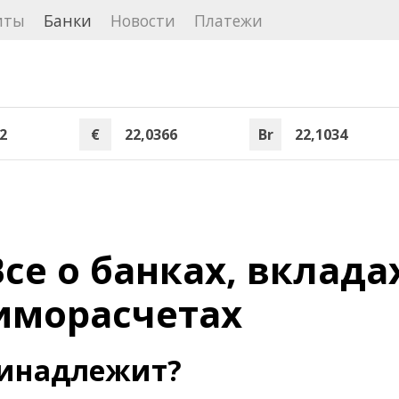
иты
Банки
Новости
Платежи
2
€
22,0366
Br
22,1034
се о банках, вклада
иморасчетах
принадлежит?