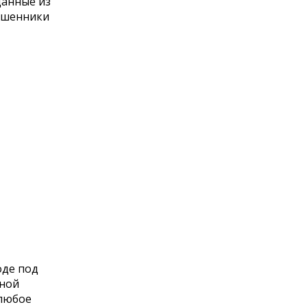
данные из
мошенники
оде под
тной
 любое