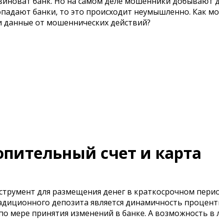
 виноват банк. Но на самом деле мошенники добывают 
попадают банки, то это происходит неумышленно. Как 
и данные от мошеннических действий?
пительный счет и карта
струмент для размещения денег в краткосрочном пери
адиционного депозита является динамичность процен
я по мере принятия изменений в банке. А возможность в