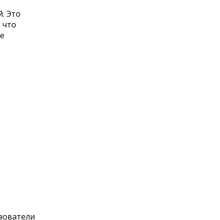
. Это
 что
ше
ьзователи