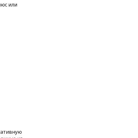
люс или
егативную