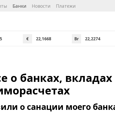
иты
Банки
Новости
Платежи
5
€
22,1668
Br
22,2274
е о банках, вкладах
иморасчетах
вили о санации моего банк